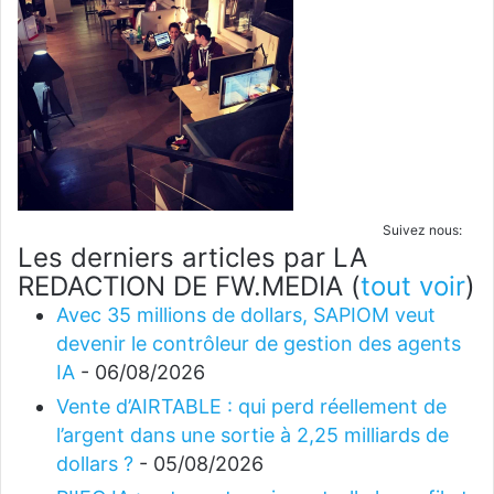
Suivez nous:
Les derniers articles par LA
REDACTION DE FW.MEDIA
(
tout voir
)
Avec 35 millions de dollars, SAPIOM veut
devenir le contrôleur de gestion des agents
IA
- 06/08/2026
Vente d’AIRTABLE : qui perd réellement de
l’argent dans une sortie à 2,25 milliards de
dollars ?
- 05/08/2026