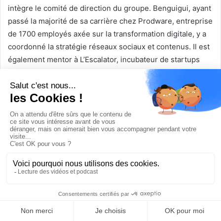
intègre le comité de direction du groupe. Benguigui, ayant
passé la majorité de sa carrière chez Prodware, entreprise
de 1700 employés axée sur la transformation digitale, y a
coordonné la stratégie réseaux sociaux et contenus. Il est
également mentor à L’Escalator, incubateur de startups
fondé par Maurice Lévy.
XAVIER HOUOT
devient Associé la société de conseil de
Bain & Company sur le volet Sustainability & Responsibility
— ESG. Il était précédemment Senior Vice president chez
Schneider Electric là aussi sur la thématique
développement durable.
Le ministère de l’Économie et des Finances vient de vous
mandater
OLIVIER LLUANSI
pour une mission de
recommandations sur la réindustrialisation en France à
l’horizon 2035. Polytechnicien et Ingénieur en Chef des