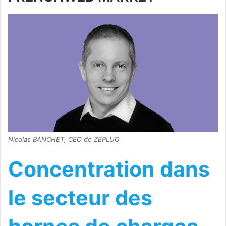
Nicolas BANCHET, CEO de ZEPLUG
Concentration dans
le secteur des