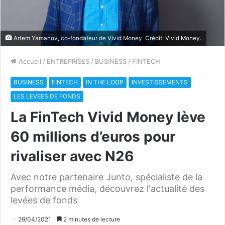
Artem Yamanov, co-fondateur de Vivid Money. Crédit: Vivid Money.
Accueil
/
ENTREPRISES
/
BUSINESS
/
FINTECH
BUSINESS
FINTECH
IN THE LOOP
INVESTISSEMENTS
LES LEVEES DE FONDS
La FinTech Vivid Money lève
60 millions d’euros pour
rivaliser avec N26
Avec notre partenaire Junto, spécialiste de la
performance média, découvrez l'actualité des
levées de fonds
29/04/2021
2 minutes de lecture