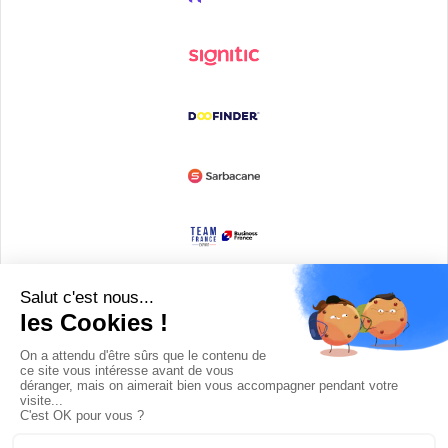
Devenir partenaire
© Copyright 2008 / 2026,
DECODE MEDIA, The Innovation Media