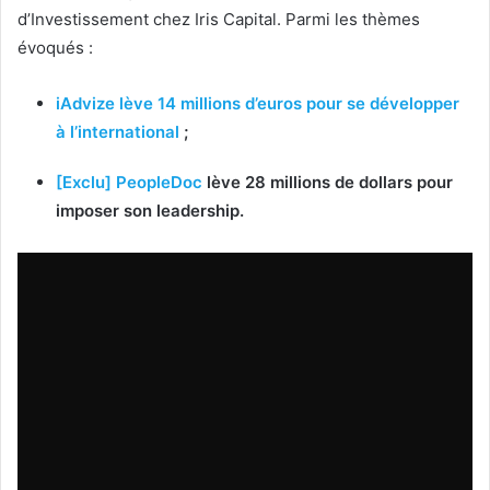
d’Investissement chez Iris Capital. Parmi les thèmes
évoqués :
iAdvize lève 14 millions d’euros pour se développer
à l’international
;
[Exclu]
PeopleDoc
lève 28 millions de dollars pour
imposer son leadership.