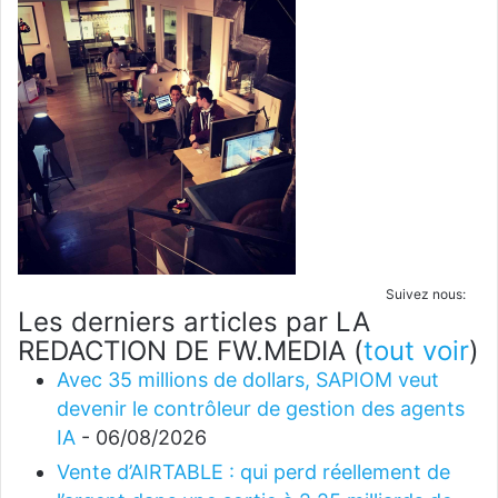
Suivez nous:
Les derniers articles par LA
REDACTION DE FW.MEDIA
(
tout voir
)
Avec 35 millions de dollars, SAPIOM veut
devenir le contrôleur de gestion des agents
IA
- 06/08/2026
Vente d’AIRTABLE : qui perd réellement de