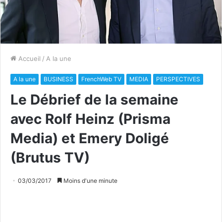
Accueil
/
A la une
A la une
BUSINESS
FrenchWeb TV
MEDIA
PERSPECTIVES
Le Débrief de la semaine
avec Rolf Heinz (Prisma
Media) et Emery Doligé
(Brutus TV)
03/03/2017
Moins d'une minute