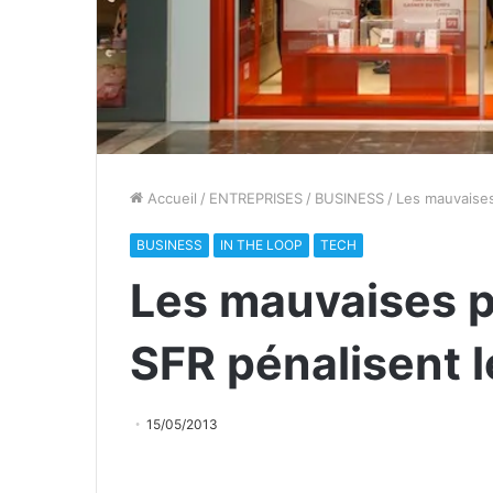
Accueil
/
ENTREPRISES
/
BUSINESS
/
Les mauvaises
BUSINESS
IN THE LOOP
TECH
Les mauvaises 
SFR pénalisent 
15/05/2013