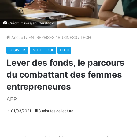
Crédit : fizkes/shutterstock.
Accueil
/
ENTREPRISES
/
BUSINESS
/
TECH
BUSINESS
IN THE LOOP
TECH
Lever des fonds, le parcours
du combattant des femmes
entrepreneures
AFP
01/03/2021
3 minutes de lecture