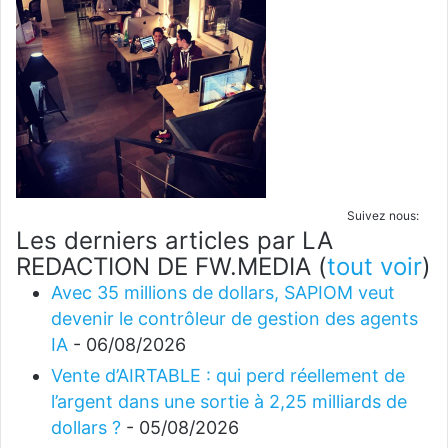
Suivez nous:
Les derniers articles par LA
REDACTION DE FW.MEDIA
(
tout voir
)
Avec 35 millions de dollars, SAPIOM veut
devenir le contrôleur de gestion des agents
IA
- 06/08/2026
Vente d’AIRTABLE : qui perd réellement de
l’argent dans une sortie à 2,25 milliards de
dollars ?
- 05/08/2026