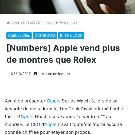
Accueil
/
DATAROOM
/
Chiffres Cles
Chiffres Cles
DATAROOM
IN THE LOOP
[Numbers] Apple vend plus
de montres que Rolex
03/10/2017
1 minute de lecture
Avant de présenter l’
Apple
Series Watch 3, lors de sa
keynote du mois dernier, Tim Cook l’avait affirmé haut et
fort :
«L’
Apple
Watch est devenue la montre n°1 au
monde»
. Le CEO d’
Apple
n’avait toutefois fourni aucune
donnée chiffrée pour étayer son propos.