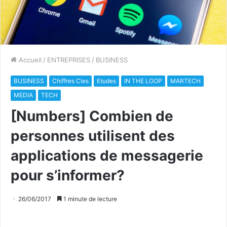
Accueil
/
ENTREPRISES
/
BUSINESS
BUSINESS
Chiffres Cles
Etudes
IN THE LOOP
MARTECH
MEDIA
TECH
[Numbers] Combien de
personnes utilisent des
applications de messagerie
pour s’informer?
26/06/2017
1 minute de lecture