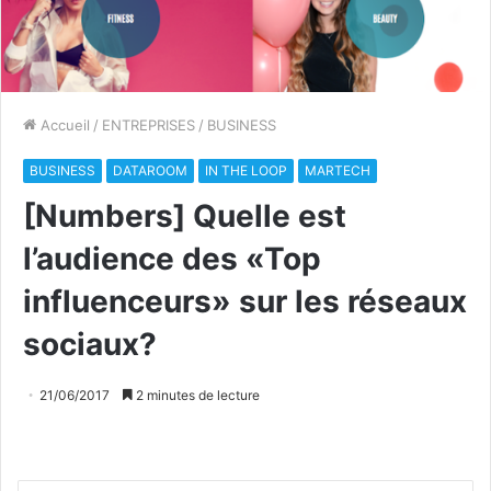
Accueil
/
ENTREPRISES
/
BUSINESS
BUSINESS
DATAROOM
IN THE LOOP
MARTECH
[Numbers] Quelle est
l’audience des «Top
influenceurs» sur les réseaux
sociaux?
21/06/2017
2 minutes de lecture