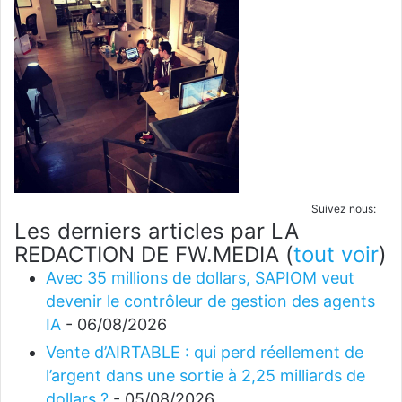
Suivez nous:
Les derniers articles par LA
REDACTION DE FW.MEDIA
(
tout voir
)
Avec 35 millions de dollars, SAPIOM veut
devenir le contrôleur de gestion des agents
IA
- 06/08/2026
Vente d’AIRTABLE : qui perd réellement de
l’argent dans une sortie à 2,25 milliards de
dollars ?
- 05/08/2026