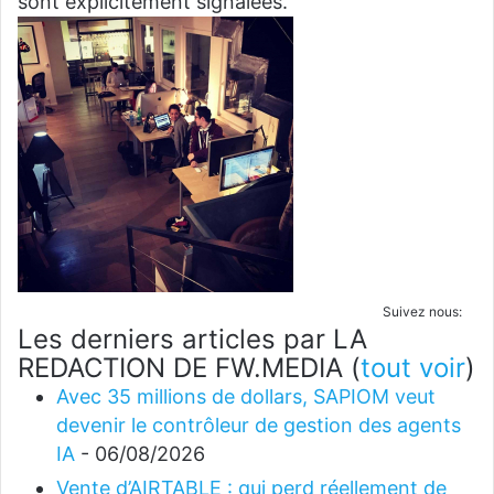
sont explicitement signalées.
Suivez nous:
Les derniers articles par LA
REDACTION DE FW.MEDIA
(
tout voir
)
Avec 35 millions de dollars, SAPIOM veut
devenir le contrôleur de gestion des agents
IA
- 06/08/2026
Vente d’AIRTABLE : qui perd réellement de