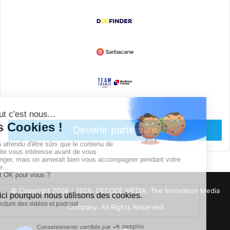
Devenir partenaire
© Copyright 2008 / 2026,
DECODE MEDIA, The Innovation Media
Company.
All Rights Reserved