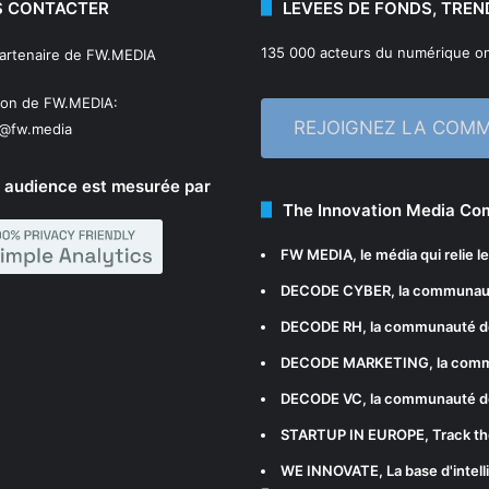
 CONTACTER
LEVEES DE FONDS, TREN
135 000 acteurs du numérique on
partenaire de FW.MEDIA
ion de FW.MEDIA:
REJOIGNEZ LA COM
n@fw.media
 audience est mesurée par
The Innovation Media C
FW MEDIA
, le média qui relie 
DECODE CYBER
, la communau
DECODE RH
, la communauté d
DECODE MARKETING
, la com
DECODE VC
, la communauté d
STARTUP IN EUROPE
, Track t
WE INNOVATE
, La base d'int