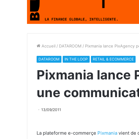
Accueil
/
DATAROOM
/
Pixmania lance PixAgency 
DATAROOM
IN THE LOOP
RETAIL & ECOMMERCE
Pixmania lance 
une communicat
13/09/2011
La plateforme e-commerçe
Pixmania
vient de 