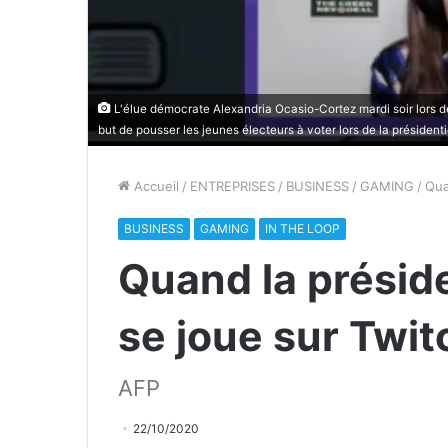
L'élue démocrate Alexandria Ocasio-Cortez mardi soir lors de 
but de pousser les jeunes électeurs à voter lors de la présidentie
Accueil
/
ENTREPRISES
/
BUSINESS
/
GAMING
/
Qua
BUSINESS
GAMING
IN THE LOOP
Quand la préside
se joue sur Twit
AFP
22/10/2020