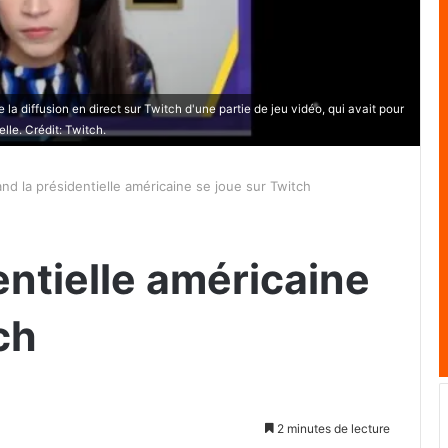
la diffusion en direct sur Twitch d'une partie de jeu vidéo, qui avait pour
lle. Crédit: Twitch.
nd la présidentielle américaine se joue sur Twitch
ntielle américaine
ch
2 minutes de lecture