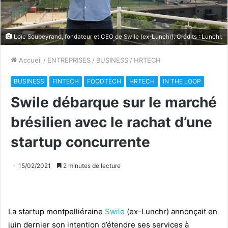
Loïc Soubeyrand, fondateur et CEO de Swile (ex-Lunchr). Crédits : Lunchr.
Accueil
/
ENTREPRISES
/
BUSINESS
/
HRTECH
BUSINESS
FINTECH
FOODTECH
HRTECH
IN THE LOOP
Swile débarque sur le marché
brésilien avec le rachat d’une
startup concurrente
15/02/2021
2 minutes de lecture
La startup montpelliéraine
Swile
(ex-Lunchr) annonçait en
juin dernier son intention d’étendre ses services à