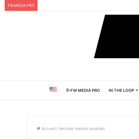
FW.MEDIA PRO
FW MEDIA PRO
IN THE LOOP
Accueil
/
decode market podcast