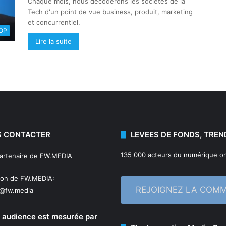
Chaque mois, nous décoderons les sociétés de la
Tech d'un point de vue business, produit, marketing
et concurrentiel.
OOP
Lire la suite
 CONTACTER
LEVEES DE FONDS, TREN
135 000 acteurs du numérique on
partenaire de FW.MEDIA
ion de FW.MEDIA:
REJOIGNEZ LA COM
n@fw.media
 audience est mesurée par