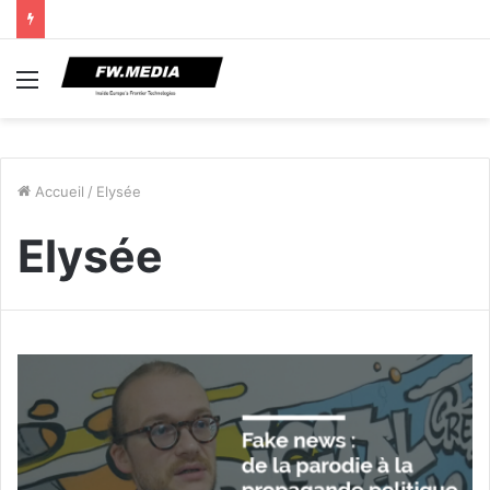
Menu
Accueil
/
Elysée
Elysée