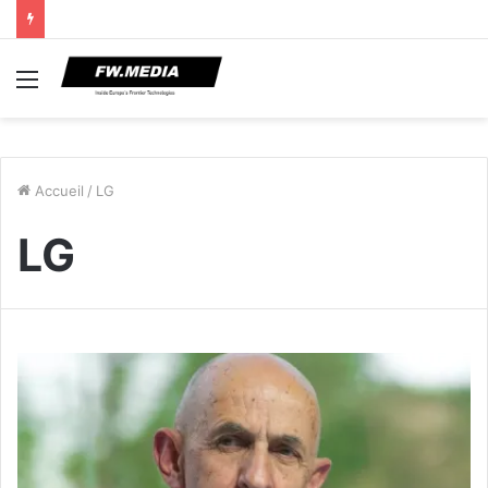
Menu
Accueil
/
LG
LG