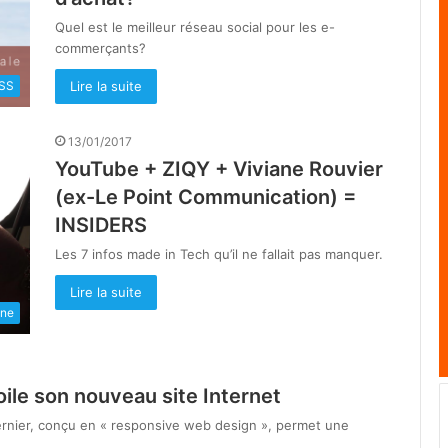
Quel est le meilleur réseau social pour les e-
commerçants?
Lire la suite
SS
13/01/2017
YouTube + ZIQY + Viviane Rouvier
(ex-Le Point Communication) =
INSIDERS
Les 7 infos made in Tech qu’il ne fallait pas manquer.
Lire la suite
une
ile son nouveau site Internet
rnier, conçu en « responsive web design », permet une