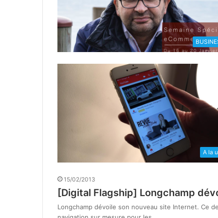
BUSINE
A la 
15/02/2013
[Digital Flagship] Longchamp dévo
Longchamp dévoile son nouveau site Internet. Ce de
navigation sur mesure pour les…