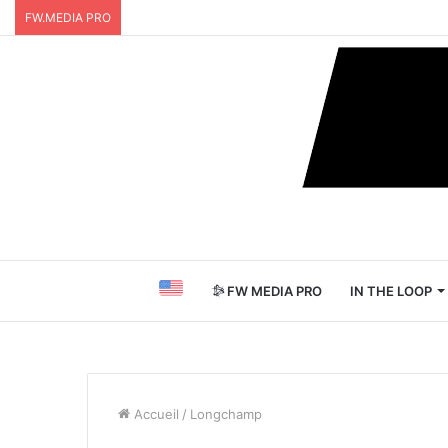
FW.MEDIA PRO
FW MEDIA PRO
IN THE LOOP
Accueil
/
Longchamp