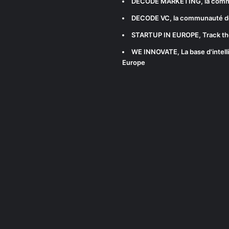
DECODE MARKETING
, la com
DECODE VC
, la communauté d
STARTUP IN EUROPE
, Track t
WE INNOVATE
, La base d'int
Europe