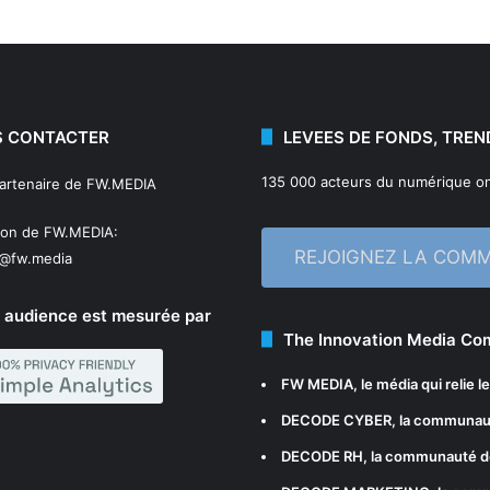
 CONTACTER
LEVEES DE FONDS, TREN
135 000 acteurs du numérique on
partenaire de FW.MEDIA
ion de FW.MEDIA:
REJOIGNEZ LA COM
n@fw.media
 audience est mesurée par
The Innovation Media C
FW MEDIA
, le média qui relie 
DECODE CYBER
, la communau
DECODE RH
, la communauté d