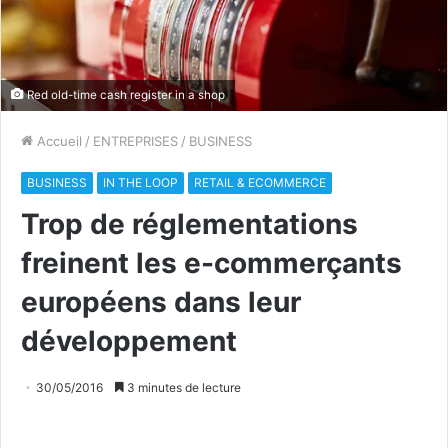
Red old-time cash register in a shop
Accueil
/
ENTREPRISES
/
BUSINESS
BUSINESS
IN THE LOOP
RETAIL & ECOMMERCE
Trop de réglementations
freinent les e-commerçants
européens dans leur
développement
30/05/2016
3 minutes de lecture