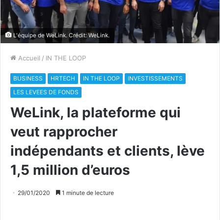
L'équipe de WeLink. Crédit: WeLink.
Accueil
/
IN THE LOOP
BUSINESS
HRTECH
IN THE LOOP
INVESTISSEMENTS
LES LEVEES DE FONDS
WeLink, la plateforme qui
veut rapprocher
indépendants et clients, lève
1,5 million d’euros
29/01/2020
1 minute de lecture