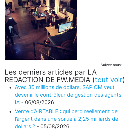
Suivez nous:
Les derniers articles par LA
REDACTION DE FW.MEDIA
(
tout voir
)
Avec 35 millions de dollars, SAPIOM veut
devenir le contrôleur de gestion des agents
IA
- 06/08/2026
Vente d’AIRTABLE : qui perd réellement de
l’argent dans une sortie à 2,25 milliards de
dollars ?
- 05/08/2026