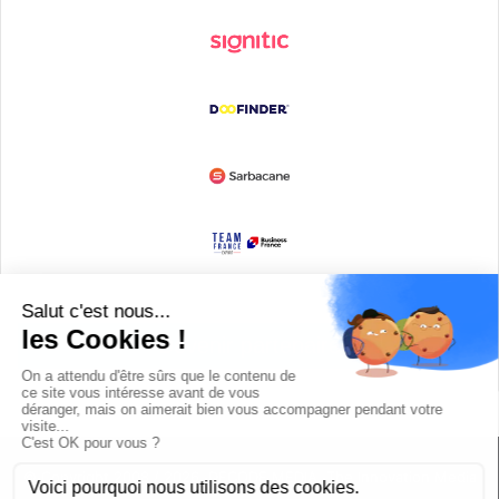
Devenir partenaire
© Copyright 2008 / 2026,
DECODE MEDIA, The Innovation Media