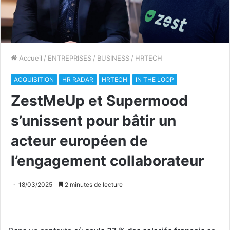
Accueil
/
ENTREPRISES
/
BUSINESS
/
HRTECH
ACQUISITION
HR RADAR
HRTECH
IN THE LOOP
ZestMeUp et Supermood
s’unissent pour bâtir un
acteur européen de
l’engagement collaborateur
18/03/2025
2 minutes de lecture