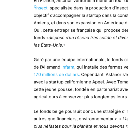
En France, Astanor Ventures a mené un tour d
Ÿnsect
, spécialisée dans la production d’insec
objectif d’accompagner la startup dans la cons
Amiens, et dans son expansion en Amérique du
Oui, cette entreprise française qui propose des 
fonds
«dispose d’un réseau très solide et diver
les États-Unis.
»
Géré par une équipe internationale, le fonds ci
de l’Allemand
Infarm
, qui installe des fermes 
170 millions de dollars.
Cependant, Astanor s’e
avec la startup californienne Apeel. Avec Temas
cette jeune pousse, fondée en partenariat avec 
agriculteurs à conserver plus longtemps leurs
Le fonds belge poursuit donc une stratégie d’in
autres que financiers, environnementaux. «
L’
plus néfastes pour la planète et nous devons r