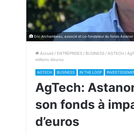
Eric Archambeau, associé et co-fondateur du fonds Astanor V
Accueil
/
ENTREPRISES
/
BUSINESS
/
AGTECH
/
AgT
millions d’euros
AGTECH
BUSINESS
IN THE LOOP
INVESTISSEME
AgTech: Astanor
son fonds à impa
d’euros