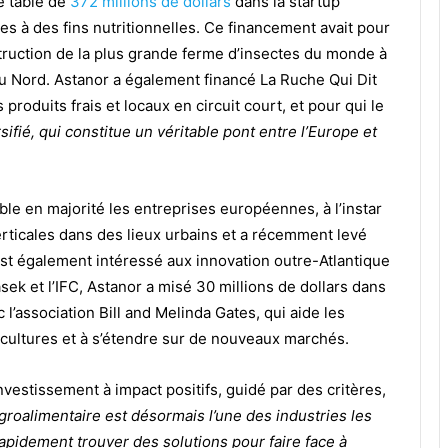
e table de
372 millions de dollars
dans la startup
tes à des fins nutritionnelles. Ce financement avait pour
truction de la plus grande ferme d’insectes du monde à
 Nord. Astanor a également financé La Ruche Qui Dit
produits frais et locaux en circuit court, et pour qui le
sifié, qui constitue un véritable pont entre l’Europe et
ble en majorité les entreprises européennes, à l’instar
verticales dans des lieux urbains et a récemment levé
st également intéressé aux innovation outre-Atlantique
ek et l’IFC, Astanor a misé 30 millions de dollars dans
l’association Bill and Melinda Gates, qui aide les
 cultures et à s’étendre sur de nouveaux marchés.
vestissement à impact positifs, guidé par des critères,
agroalimentaire est désormais l’une des industries les
apidement trouver des solutions pour faire face à