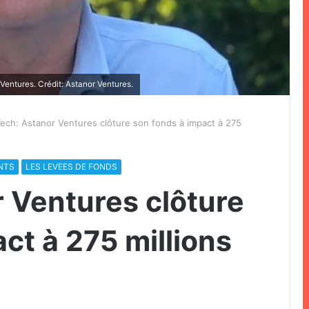
entures. Crédit: Astanor Ventures.
ech: Astanor Ventures clôture son fonds à impact à 275
NTS
LES LEVEES DE FONDS
 Ventures clôture
ct à 275 millions