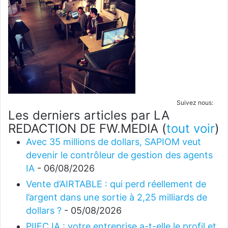
Suivez nous:
Les derniers articles par LA
REDACTION DE FW.MEDIA
(
tout voir
)
Avec 35 millions de dollars, SAPIOM veut
devenir le contrôleur de gestion des agents
IA
- 06/08/2026
Vente d’AIRTABLE : qui perd réellement de
l’argent dans une sortie à 2,25 milliards de
dollars ?
- 05/08/2026
PIIEC IA : votre entreprise a-t-elle le profil et