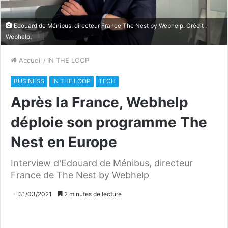
Edouard de Ménibus, directeur France The Nest by Webhelp. Crédit :
Webhelp.
Accueil
/
IN THE LOOP
BUSINESS
IN THE LOOP
TECH
Après la France, Webhelp
déploie son programme The
Nest en Europe
Interview d'Edouard de Ménibus, directeur
France de The Nest by Webhelp
31/03/2021
2 minutes de lecture