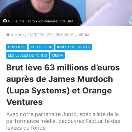
Guillaume Lacroix, co-fondateur de Brut.
Accueil
/
ENTREPRISES
/
BUSINESS
/
MEDIA
BUSINESS
IN THE LOOP
INVESTISSEMENTS
LES LEVEES DE FONDS
MEDIA
Brut lève 63 millions d’euros
auprès de James Murdoch
(Lupa Systems) et Orange
Ventures
Avec notre partenaire Junto, spécialiste de la
performance média, découvrez l'actualité des
levées de fonds