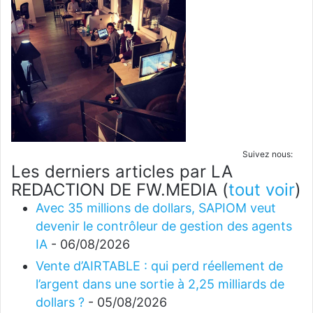
Suivez nous:
Les derniers articles par LA
REDACTION DE FW.MEDIA
(
tout voir
)
Avec 35 millions de dollars, SAPIOM veut
devenir le contrôleur de gestion des agents
IA
- 06/08/2026
Vente d’AIRTABLE : qui perd réellement de
l’argent dans une sortie à 2,25 milliards de
dollars ?
- 05/08/2026