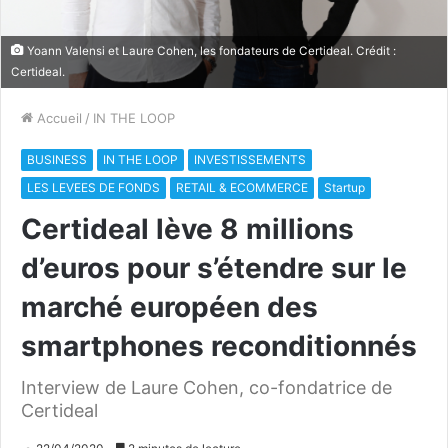
Yoann Valensi et Laure Cohen, les fondateurs de Certideal. Crédit :
Certideal.
Accueil
/
IN THE LOOP
BUSINESS
IN THE LOOP
INVESTISSEMENTS
LES LEVEES DE FONDS
RETAIL & ECOMMERCE
Startup
Certideal lève 8 millions
d’euros pour s’étendre sur le
marché européen des
smartphones reconditionnés
Interview de Laure Cohen, co-fondatrice de
Certideal