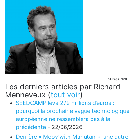
Suivez moi
Les derniers articles par Richard
Menneveux
(
tout voir
)
SEEDCAMP lève 279 millions d’euros :
pourquoi la prochaine vague technologique
européenne ne ressemblera pas à la
précédente
- 22/06/2026
Derrière « Moov’with Manutan », une autre