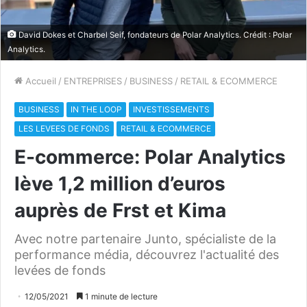
David Dokes et Charbel Seif, fondateurs de Polar Analytics. Crédit : Polar
Analytics.
Accueil
/
ENTREPRISES
/
BUSINESS
/
RETAIL & ECOMMERCE
BUSINESS
IN THE LOOP
INVESTISSEMENTS
LES LEVEES DE FONDS
RETAIL & ECOMMERCE
E-commerce: Polar Analytics
lève 1,2 million d’euros
auprès de Frst et Kima
Avec notre partenaire Junto, spécialiste de la
performance média, découvrez l'actualité des
levées de fonds
12/05/2021
1 minute de lecture