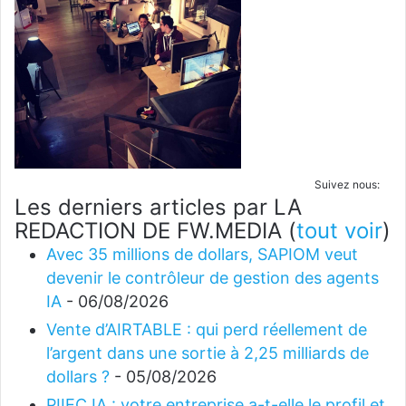
Suivez nous:
Les derniers articles par LA
REDACTION DE FW.MEDIA
(
tout voir
)
Avec 35 millions de dollars, SAPIOM veut
devenir le contrôleur de gestion des agents
IA
- 06/08/2026
Vente d’AIRTABLE : qui perd réellement de
l’argent dans une sortie à 2,25 milliards de
dollars ?
- 05/08/2026
PIIEC IA : votre entreprise a-t-elle le profil et