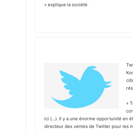
» explique la société.
Twi
Kon
cib
rés
« T
con
ici (…). Il y a une énorme opportunité en 
directeur des ventes de Twitter pour les