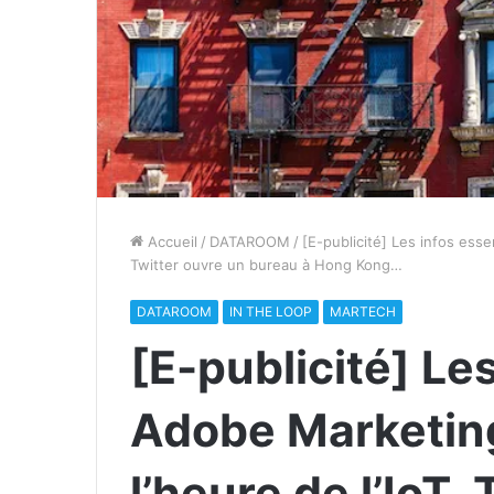
Accueil
/
DATAROOM
/
[E-publicité] Les infos esse
Twitter ouvre un bureau à Hong Kong…
DATAROOM
IN THE LOOP
MARTECH
[E-publicité] Les
Adobe Marketing
l’heure de l’IoT,