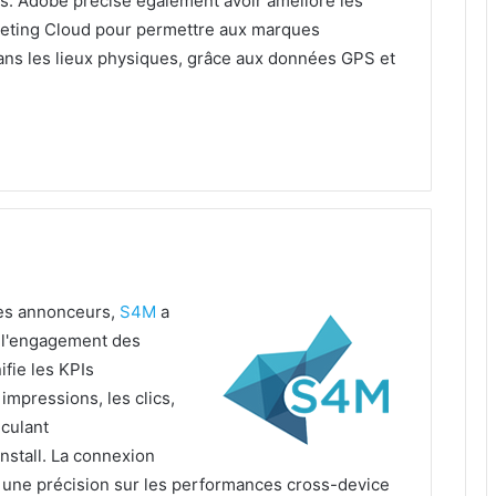
s. Adobe précise également avoir amélioré les
keting Cloud pour permettre aux marques
ans les lieux physiques, grâce aux données GPS et
les annonceurs,
S4M
a
 l'engagement des
ifie les KPIs
 impressions, les clics,
lculant
tall. La connexion
une précision sur les performances cross-device