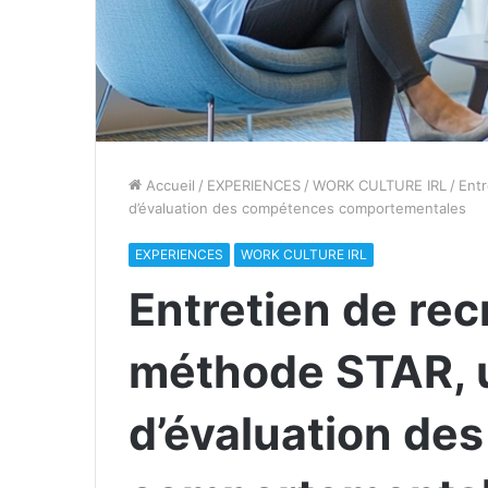
Accueil
/
EXPERIENCES
/
WORK CULTURE IRL
/
Entr
d’évaluation des compétences comportementales
EXPERIENCES
WORK CULTURE IRL
Entretien de rec
méthode STAR, 
d’évaluation de