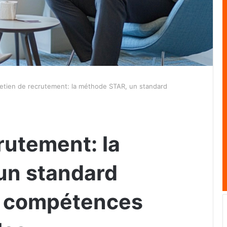
etien de recrutement: la méthode STAR, un standard
rutement: la
un standard
s compétences