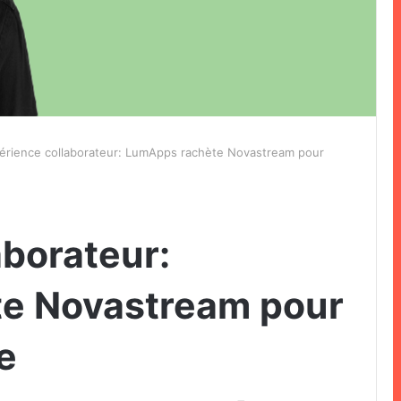
érience collaborateur: LumApps rachète Novastream pour
aborateur:
e Novastream pour
e