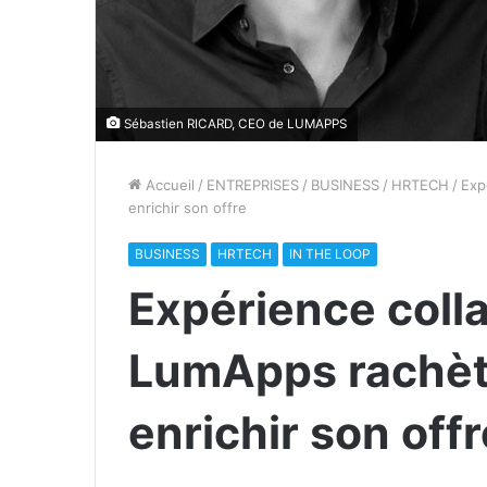
Sébastien RICARD, CEO de LUMAPPS
Accueil
/
ENTREPRISES
/
BUSINESS
/
HRTECH
/
Exp
enrichir son offre
BUSINESS
HRTECH
IN THE LOOP
Expérience coll
LumApps rachèt
enrichir son offr