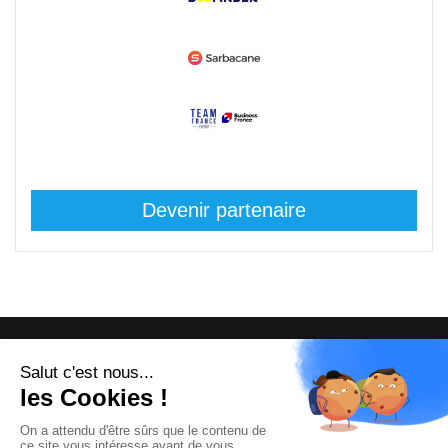
Devenir partenaire
© Copyright 2008 / 2026,
DECODE MEDIA, The Innovation Media
Company.
All Rights Reserved
Twitter
RSS