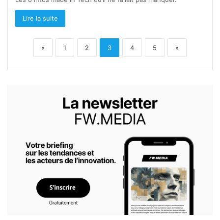
Lire la suite
«
1
2
3
4
5
»