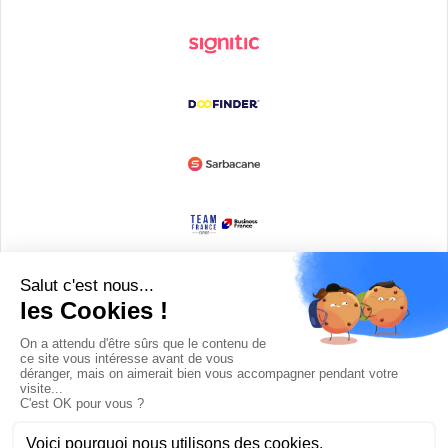
Devenir partenaire
© Copyright 2008 / 2026,
DECODE MEDIA, The Innovation Media