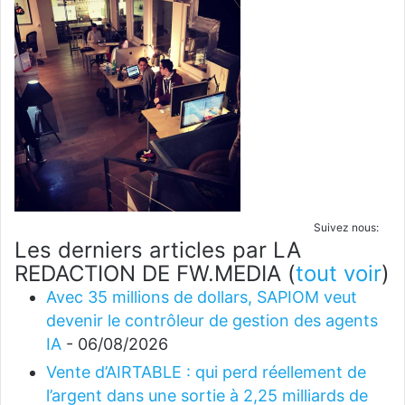
Suivez nous:
Les derniers articles par LA
REDACTION DE FW.MEDIA
(
tout voir
)
Avec 35 millions de dollars, SAPIOM veut
devenir le contrôleur de gestion des agents
IA
- 06/08/2026
Vente d’AIRTABLE : qui perd réellement de
l’argent dans une sortie à 2,25 milliards de