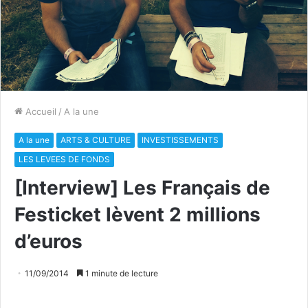
Accueil
/
A la une
A la une
ARTS & CULTURE
INVESTISSEMENTS
LES LEVEES DE FONDS
[Interview] Les Français de
Festicket lèvent 2 millions
d’euros
11/09/2014
1 minute de lecture