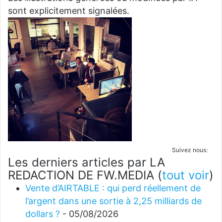
sont explicitement signalées.
Suivez nous:
Les derniers articles par LA
REDACTION DE FW.MEDIA
(
tout voir
)
Vente d’AIRTABLE : qui perd réellement de
l’argent dans une sortie à 2,25 milliards de
dollars ?
- 05/08/2026