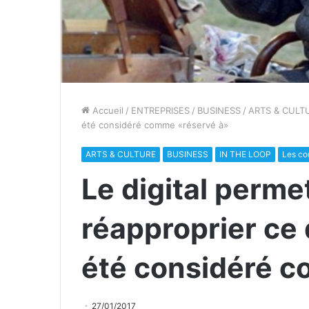
Accueil
/
ENTREPRISES
/
BUSINESS
/
ARTS & CULT
été considéré comme «réservé à»
ARTS & CULTURE
BUSINESS
IN THE LOOP
Les co
Le digital perme
réapproprier ce
été considéré 
27/01/2017