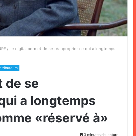
URE
/
Le digital permet de se réapproprier ce qui a longtemps
ntributeurs
t de se
 qui a longtemps
comme «réservé à»
3 minutes de lecture