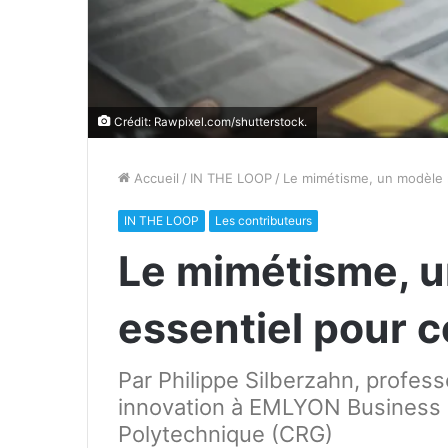
Crédit: Rawpixel.com/shutterstock.
Accueil
/
IN THE LOOP
/
Le mimétisme, un modèle m
IN THE LOOP
Les contributeurs
Le mimétisme, 
essentiel pour c
Par Philippe Silberzahn, profess
innovation à EMLYON Business S
Polytechnique (CRG)