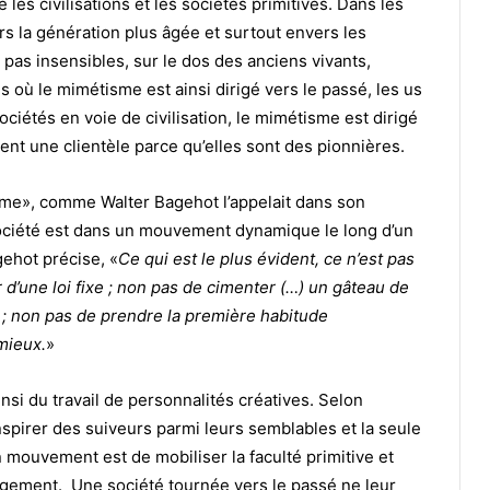
les civilisations et les sociétés primitives. Dans les
rs la génération plus âgée et surtout envers les
 pas insensibles, sur le dos des anciens vivants,
és où le mimétisme est ainsi dirigé vers le passé, les us
ociétés en voie de civilisation, le mimétisme est dirigé
nt une clientèle parce qu’elles sont des pionnières.
tume», comme Walter Bagehot l’appelait dans son
a société est dans un mouvement dynamique le long d’un
ehot précise, «
Ce qui est le plus évident, ce n’est pas
tir d’une loi fixe ; non pas de cimenter (…) un gâteau de
; non pas de prendre la première habitude
 mieux.
»
nsi du travail de personnalités créatives. Selon
nspirer des suiveurs parmi leurs semblables et la seule
n mouvement est de mobiliser la faculté primitive et
agement. Une société tournée vers le passé ne leur