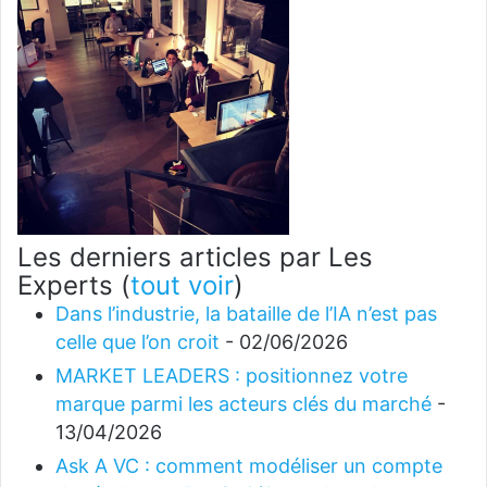
Les derniers articles par Les
Experts
(
tout voir
)
Dans l’industrie, la bataille de l’IA n’est pas
celle que l’on croit
- 02/06/2026
MARKET LEADERS : positionnez votre
marque parmi les acteurs clés du marché
-
13/04/2026
Ask A VC : comment modéliser un compte