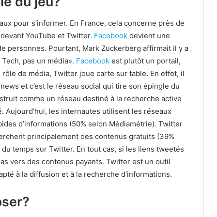
gle du jeu?
iaux pour s’informer. En France, cela concerne près de
 devant YouTube et Twitter.
Facebook
devient une
 de personnes. Pourtant, Mark Zuckerberg affirmait il y a
Tech, pas un média».
Facebook
est plutôt un portail,
̂le de média, Twitter joue carte sur table. En effet, il
 news et c’est le réseau social qui tire son épingle du
onstruit comme un réseau destiné à la recherche active
́. Aujourd’hui, les internautes utilisent les réseaux
apides d’informations (50% selon Médiamétrie). Twitter
cherchent principalement des contenus gratuits (39%
t du temps sur Twitter. En tout cas, si les liens tweetés
pas vers des contenus payants. Twitter est un outil
té à la diffusion et à la recherche d‘informations.
oser?