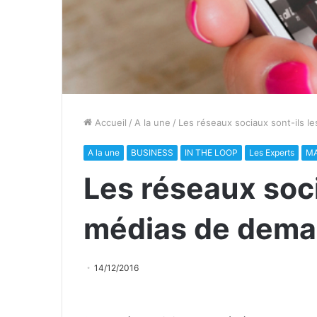
Accueil
/
A la une
/
Les réseaux sociaux sont-ils l
A la une
BUSINESS
IN THE LOOP
Les Experts
M
Les réseaux soci
médias de dema
14/12/2016