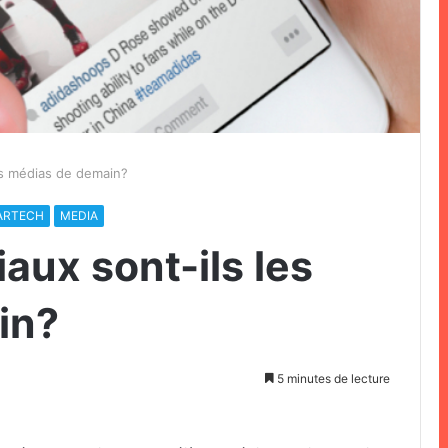
es médias de demain?
ARTECH
MEDIA
aux sont-ils les
in?
5 minutes de lecture