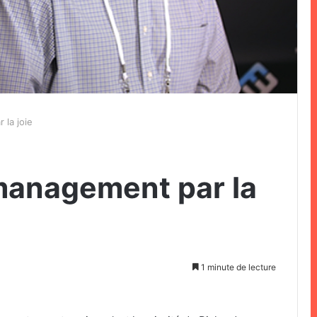
 la joie
management par la
1 minute de lecture