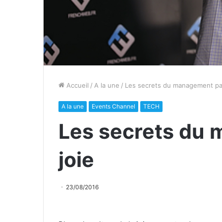
Accueil
/
A la une
/
Les secrets du management par
A la une
Events Channel
TECH
Les secrets du 
joie
23/08/2016