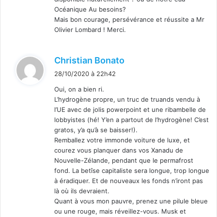
Océanique Au besoins?
Mais bon courage, persévérance et réussite a Mr
Olivier Lombard ! Merci.
d
Christian Bonato
i
28/10/2020 à 22h42
t
Oui, on a bien ri.
L’hydrogène propre, un truc de truands vendu à
:
l’UE avec de jolis powerpoint et une ribambelle de
lobbyistes (hé! Y’en a partout de l’hydrogène! C’est
gratos, y’a qu’à se baisser!).
Remballez votre immonde voiture de luxe, et
courez vous planquer dans vos Xanadu de
Nouvelle-Zélande, pendant que le permafrost
fond. La betîse capitaliste sera longue, trop longue
à éradiquer. Et de nouveaux les fonds n’iront pas
là où ils devraient.
Quant à vous mon pauvre, prenez une pilule bleue
ou une rouge, mais réveillez-vous. Musk et