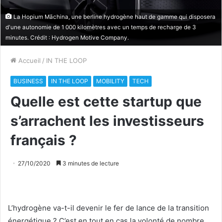
La Hopium Māchina, une berline hydrogène haut de gamme qui disposera
d'une autonomie de 1 000 kilomètres avec un temps de recharge de 3
minutes. Crédit : Hydrogen Motive Company.
Accueil
/
IN THE LOOP
BUSINESS
IN THE LOOP
MOBILITY
TECH
Quelle est cette startup que
s’arrachent les investisseurs
français ?
27/10/2020
3 minutes de lecture
L’hydrogène va-t-il devenir le fer de lance de la transition
énergétique ? C’est en tout en cas la volonté de nombre