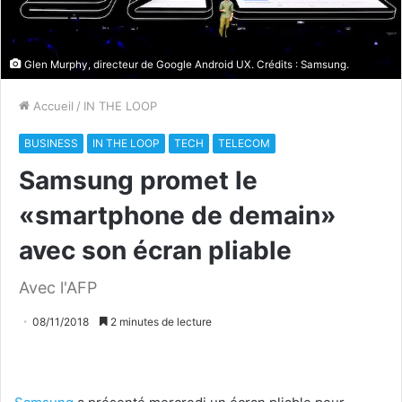
Glen Murphy, directeur de Google Android UX. Crédits : Samsung.
Accueil
/
IN THE LOOP
BUSINESS
IN THE LOOP
TECH
TELECOM
Samsung promet le
«smartphone de demain»
avec son écran pliable
Avec l'AFP
08/11/2018
2 minutes de lecture