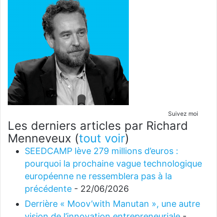
Suivez moi
Les derniers articles par Richard
Menneveux
(
tout voir
)
SEEDCAMP lève 279 millions d’euros :
pourquoi la prochaine vague technologique
européenne ne ressemblera pas à la
précédente
- 22/06/2026
Derrière « Moov’with Manutan », une autre
vision de l’innovation entrepreneuriale
-