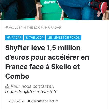
Accueil
/
IN THE LOOP
/
HR RADAR
HR RADAR
IN THE LOOP
LES LEVEES DE FONDS
Shyfter lève 1,5 million
d’euros pour accélérer en
France face à Skello et
Combo
📩
Pour nous contacter:
redaction@frenchweb.fr
23/05/2025
2 minutes de lecture