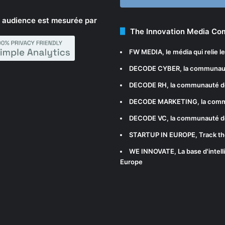
 audience est mesurée par
The Innovation Media C
FW MEDIA
, le média qui relie 
DECODE CYBER
, la communau
DECODE RH
, la communauté d
DECODE MARKETING
, la com
DECODE VC
, la communauté d
STARTUP IN EUROPE
, Track t
WE INNOVATE
, La base d'int
Europe