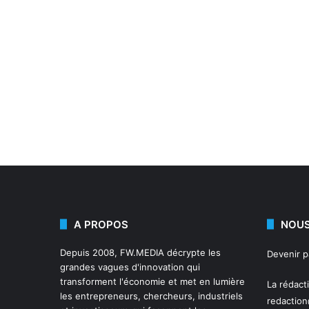
A PROPOS
NOUS
Depuis 2008,
FW.MEDIA
décrypte les
Devenir 
grandes vagues d'innovation qui
transforment l'économie et met en lumière
La rédact
les entrepreneurs, chercheurs, industriels
redactio