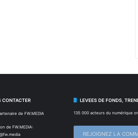
 CONTACTER
LEVEES DE FONDS, TREN
135 000 acteurs du numérique on
partenaire de FW.MEDIA
ion de FW.MEDIA:
REJOIGNEZ LA COM
n@fw.media