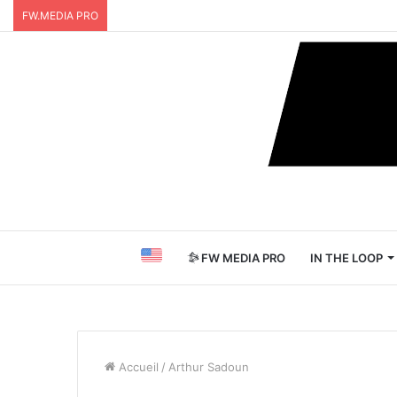
FW.MEDIA PRO
FW MEDIA PRO
IN THE LOOP
Accueil
/
Arthur Sadoun