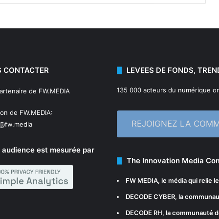
 CONTACTER
LEVEES DE FONDS, TREN
135 000 acteurs du numérique on
partenaire de FW.MEDIA
ion de FW.MEDIA:
REJOIGNEZ LA COM
n@fw.media
 audience est mesurée par
The Innovation Media C
FW MEDIA
, le média qui relie 
DECODE CYBER
, la communau
DECODE RH
, la communauté d