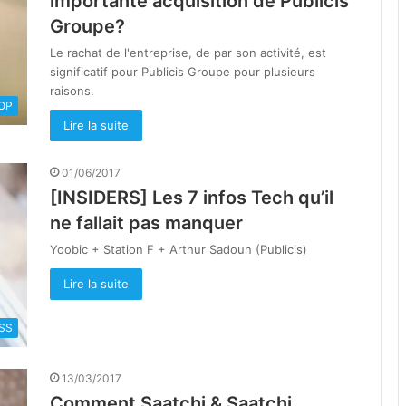
importante acquisition de Publicis
Groupe?
Le rachat de l'entreprise, de par son activité, est
significatif pour Publicis Groupe pour plusieurs
raisons.
OOP
Lire la suite
01/06/2017
[INSIDERS] Les 7 infos Tech qu’il
ne fallait pas manquer
Yoobic + Station F + Arthur Sadoun (Publicis)
Lire la suite
SS
13/03/2017
Comment Saatchi & Saatchi