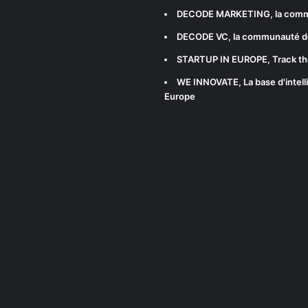
DECODE MARKETING
, la com
DECODE VC
, la communauté d
STARTUP IN EUROPE
, Track t
WE INNOVATE
, La base d'int
Europe