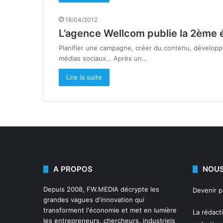
18/04/2012
L’agence Wellcom publie la 2ème é
Planifier une campagne, créer du contenu, développ
médias sociaux… Après un…
Lire la suite
A PROPOS
NOUS
Depuis 2008,
FW.MEDIA
décrypte les
Devenir 
grandes vagues d'innovation qui
transforment l'économie et met en lumière
La rédact
les entrepreneurs, chercheurs, industriels