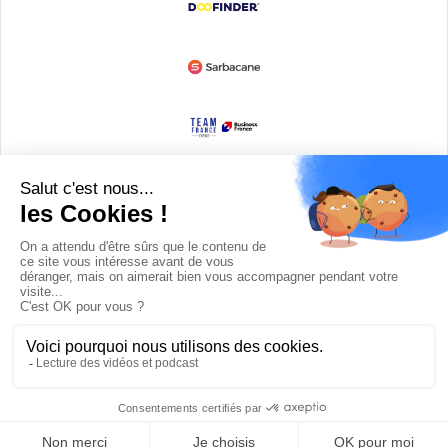
Devenir partenaire
© Copyright 2008 / 2026,
DECODE MEDIA, The Innovation Media
Company.
All Rights Reserved
Twitter
RSS