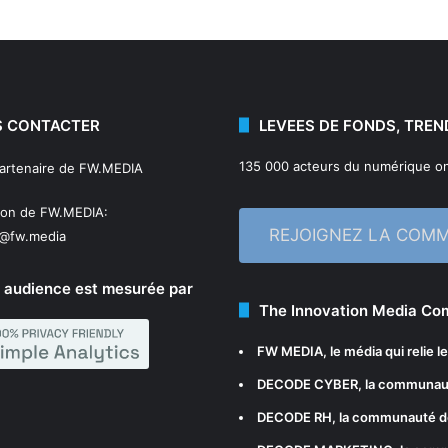
 CONTACTER
LEVEES DE FONDS, TREN
135 000 acteurs du numérique on
partenaire de FW.MEDIA
ion de FW.MEDIA:
REJOIGNEZ LA COM
n@fw.media
 audience est mesurée par
The Innovation Media C
FW MEDIA
, le média qui relie 
DECODE CYBER
, la communau
DECODE RH
, la communauté d