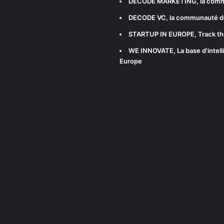
DECODE MARKETING
, la com
DECODE VC
, la communauté d
STARTUP IN EUROPE
, Track t
WE INNOVATE
, La base d'int
Europe