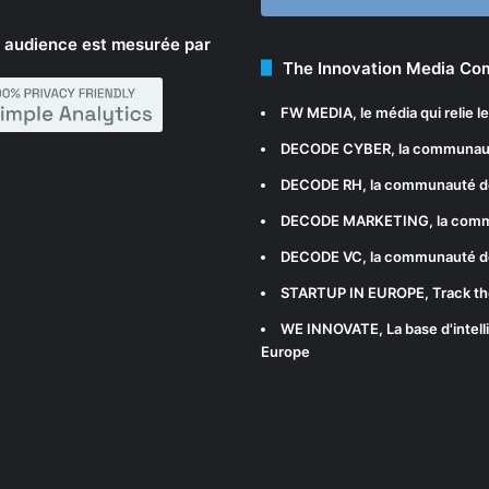
 audience est mesurée par
The Innovation Media C
FW MEDIA
, le média qui relie 
DECODE CYBER
, la communau
DECODE RH
, la communauté d
DECODE MARKETING
, la com
DECODE VC
, la communauté d
STARTUP IN EUROPE
, Track t
WE INNOVATE
, La base d'int
Europe