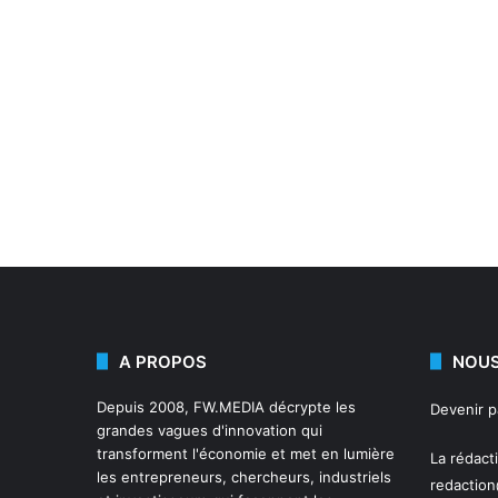
A PROPOS
NOUS
Depuis 2008,
FW.MEDIA
décrypte les
Devenir 
grandes vagues d'innovation qui
transforment l'économie et met en lumière
La rédact
les entrepreneurs, chercheurs, industriels
redactio