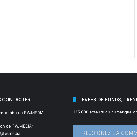
 CONTACTER
LEVEES DE FONDS, TREN
135 000 acteurs du numérique on
partenaire de FW.MEDIA
ion de FW.MEDIA:
REJOIGNEZ LA COM
n@fw.media