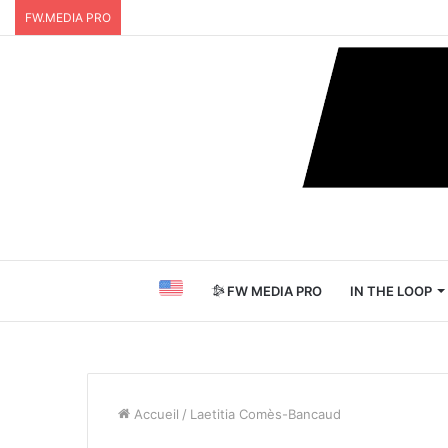
FW.MEDIA PRO
FW MEDIA PRO
IN THE LOOP
Accueil
/
Laetitia Comès-Bancaud