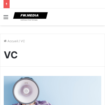
Menu
Accueil
/
VC
VC